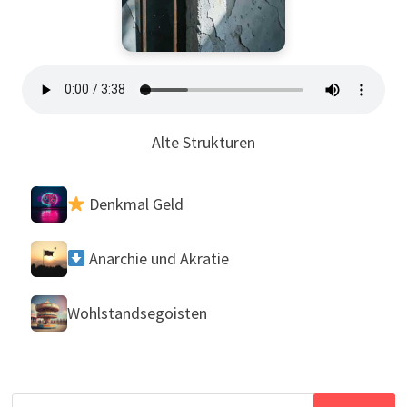
Alte Strukturen
Denkmal Geld
Anarchie und Akratie
Wohlstandsegoisten
Suchen