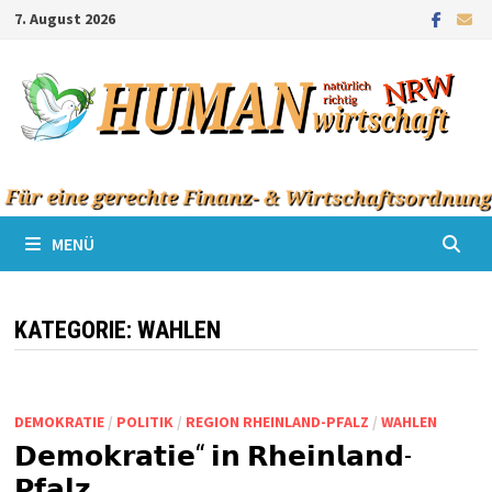
Zum
7. August 2026
Inhalt
springen
MENÜ
KATEGORIE:
WAHLEN
DEMOKRATIE
/
POLITIK
/
REGION RHEINLAND-PFALZ
/
WAHLEN
𝗗𝗲𝗺𝗼𝗸𝗿𝗮𝘁𝗶𝗲“ 𝗶𝗻 𝗥𝗵𝗲𝗶𝗻𝗹𝗮𝗻𝗱-
𝗣𝗳𝗮𝗹𝘇