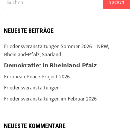
nach:
NEUESTE BEITRÄGE
Friedensveranstaltungen Sommer 2026 – NRW,
Rheinland‑Pfalz, Saarland
𝗗𝗲𝗺𝗼𝗸𝗿𝗮𝘁𝗶𝗲“ 𝗶𝗻 𝗥𝗵𝗲𝗶𝗻𝗹𝗮𝗻𝗱-𝗣𝗳𝗮𝗹𝘇
European Peace Project 2026
Friedensveranstaltungen
Friedensveranstaltungen im Februar 2026
NEUESTE KOMMENTARE