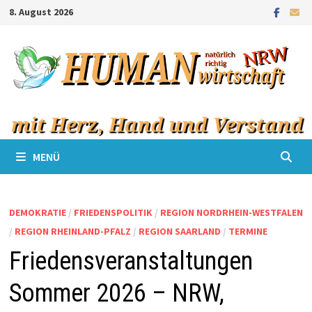
Zum
8. August 2026
Inhalt
springen
MENÜ
DEMOKRATIE
/
FRIEDENSPOLITIK
/
REGION NORDRHEIN-WESTFALEN
/
REGION RHEINLAND-PFALZ
/
REGION SAARLAND
/
TERMINE
Friedensveranstaltungen
Sommer 2026 – NRW,