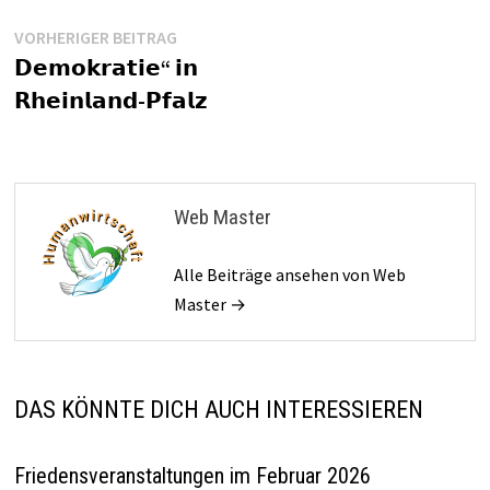
Beitragsnavigation
Vorheriger
VORHERIGER BEITRAG
Beitrag:
𝗗𝗲𝗺𝗼𝗸𝗿𝗮𝘁𝗶𝗲“ 𝗶𝗻
𝗥𝗵𝗲𝗶𝗻𝗹𝗮𝗻𝗱-𝗣𝗳𝗮𝗹𝘇
Web Master
Alle Beiträge ansehen von Web
Master →
DAS KÖNNTE DICH AUCH INTERESSIEREN
Friedensveranstaltungen im Februar 2026