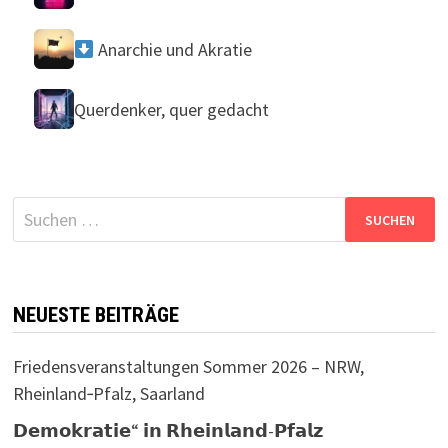
Anarchie und Akratie
Querdenker, quer gedacht
Suchen
nach:
NEUESTE BEITRÄGE
Friedensveranstaltungen Sommer 2026 – NRW,
Rheinland‑Pfalz, Saarland
𝗗𝗲𝗺𝗼𝗸𝗿𝗮𝘁𝗶𝗲“ 𝗶𝗻 𝗥𝗵𝗲𝗶𝗻𝗹𝗮𝗻𝗱-𝗣𝗳𝗮𝗹𝘇