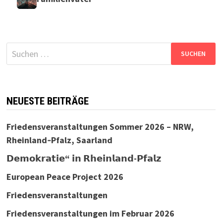
Suchen
nach:
NEUESTE BEITRÄGE
Friedensveranstaltungen Sommer 2026 – NRW,
Rheinland‑Pfalz, Saarland
𝗗𝗲𝗺𝗼𝗸𝗿𝗮𝘁𝗶𝗲“ 𝗶𝗻 𝗥𝗵𝗲𝗶𝗻𝗹𝗮𝗻𝗱-𝗣𝗳𝗮𝗹𝘇
European Peace Project 2026
Friedensveranstaltungen
Friedensveranstaltungen im Februar 2026