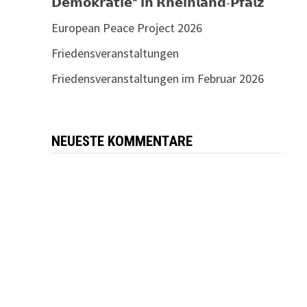
𝗗𝗲𝗺𝗼𝗸𝗿𝗮𝘁𝗶𝗲“ 𝗶𝗻 𝗥𝗵𝗲𝗶𝗻𝗹𝗮𝗻𝗱-𝗣𝗳𝗮𝗹𝘇
European Peace Project 2026
Friedensveranstaltungen
Friedensveranstaltungen im Februar 2026
NEUESTE KOMMENTARE