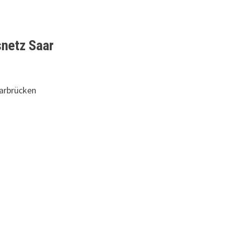
snetz Saar
aarbrücken